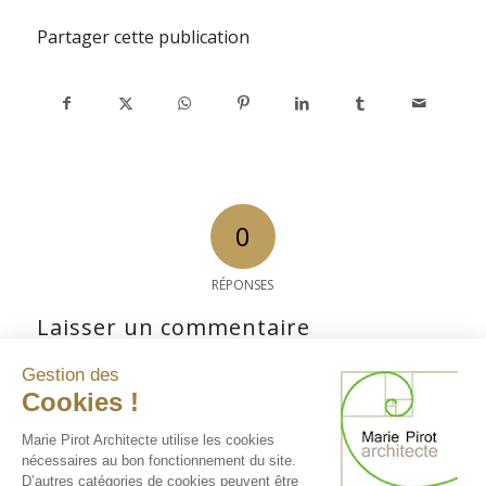
Partager cette publication
0
RÉPONSES
Laisser un commentaire
Rejoindre la discussion?
Gestion des
N’hésitez pas à contribuer !
Cookies !
Vous devez
vous connecter
pour publier un
Marie Pirot Architecte utilise les cookies
nécessaires au bon fonctionnement du site.
commentaire.
D’autres catégories de cookies peuvent être