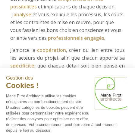
possibilités
et implications de chaque décision,
j’
analyse
et vous explique les processus, les couts
et les contraintes de mise en œuvre, pour que
vous fassiez les bons choix en conscience et vous
oriente vers des
professionnels engagés
.
J’amorce la
coopération
, créer du lien entre tous
les acteurs du projet, afin que chacun apporte sa
spécificité
, que chaque détail soit bien pensé en
amont pour une
réalisation commune optimale
,
Gestion des
qui soit une
aventure inspirante
, qui satisfasse
Cookies !
l’ensemble des intervenants et corresponde aux
Marie Pirot Architecte utilise les cookies
souhaits des maitres d’ouvrage.
nécessaires au bon fonctionnement du site.
D’autres catégories de cookies peuvent être
utilisées pour personnaliser votre expérience ou
réaliser des analyses pour optimiser notre offre
de services. Votre consentement peut être retiré à tout moment
depuis le lien au dessous.
© Copyright - Marie Pirot Architecte D.P.L.G sur Auch dans le Gers |